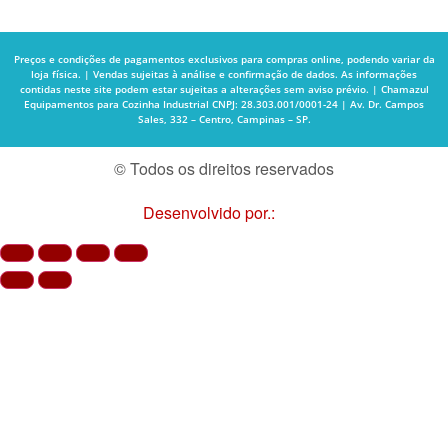
Preços e condições de pagamentos exclusivos para compras online, podendo variar da
loja física. | Vendas sujeitas à análise e confirmação de dados. As informações
contidas neste site podem estar sujeitas a alterações sem aviso prévio. | Chamazul
Equipamentos para Cozinha Industrial CNPJ: 28.303.001/0001-24 | Av. Dr. Campos
Sales, 332 – Centro, Campinas – SP.
© Todos os direitos reservados
Desenvolvido por.: