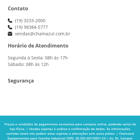
Contato
(19) 3233-2000
(19) 98384-5777
vendas@chamazul.com.br
Horário de Atendimento
Segunda à Sexta: 08h às 17h
Sábado: 08h às 12h
Segurança
Preços e condições de pagamentos exclusivos para compras online, podendo variar da
loja física. | Vendas sujeitas à análise e confirmação de dados. As informações
contidas neste site podem estar sujeitas a alterações sem aviso prévio. | Chamazul
Equipamentos para Cozinha Industrial CNPJ: 28.303.001/0001-24 | Av. Dr. Campos