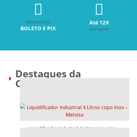
Desconto no
Até 12X
BOLETO E PIX
sem juros
Destaques da
Chamazul
Liquidificador Industrial 4 Litros copo Inox –
Metvisa